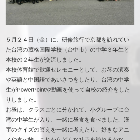
５月２４日（金）に、研修旅行で京都を訪れてい
た台湾の葳格国際学校（台中市）の中学３年生と
本校の２年生が交流しました。
本校体育館で歓迎セレモニーとして、お琴の演奏
や英語と中国語であいさつをしたり、台湾の中学
生がPowerPointや動画を使って自校の紹介をした
りしました。
お昼は、クラスごとに分かれて、小グループに台
湾の中学生が入り、一緒に昼食を食べました。漢
字のクイズの答えを一緒に考えたり、好きなアニ
メや食べ物、これからどんな社寺を訪れるかな