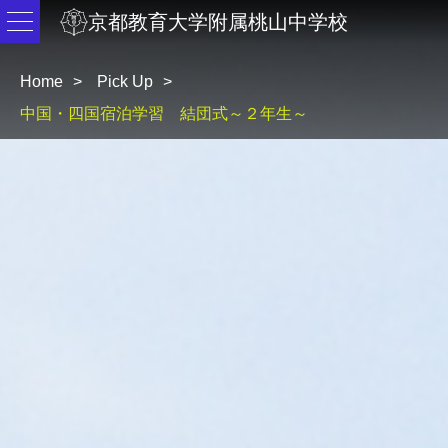
京都教育大学附属桃山中学校
Home
Pick Up
中国・四国宿泊学習 結団式～２年生～