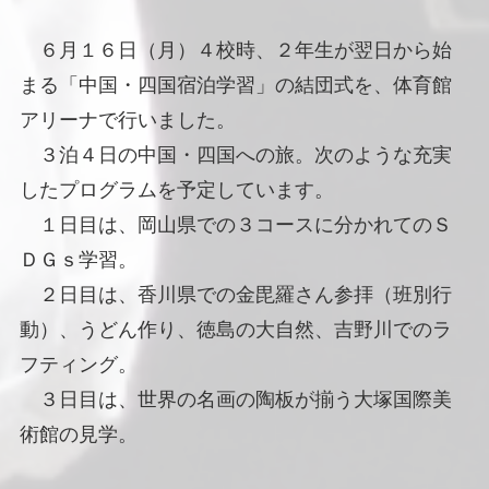
６月１６日（月）４校時、２年生が翌日から始
まる「中国・四国宿泊学習」の結団式を、体育館
アリーナで行いました。
３泊４日の中国・四国への旅。次のような充実
したプログラムを予定しています。
１日目は、岡山県での３コースに分かれてのＳ
ＤＧｓ学習。
２日目は、香川県での金毘羅さん参拝（班別行
動）、うどん作り、徳島の大自然、吉野川でのラ
フティング。
３日目は、世界の名画の陶板が揃う大塚国際美
術館の見学。